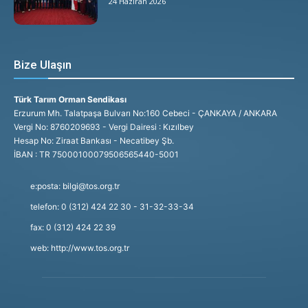
24 Haziran 2026
Bize Ulaşın
Türk Tarım Orman Sendikası
Erzurum Mh. Talatpaşa Bulvarı No:160 Cebeci - ÇANKAYA / ANKARA
Vergi No: 8760209693 - Vergi Dairesi : Kızılbey
Hesap No: Ziraat Bankası - Necatibey Şb.
İBAN : TR 75000100079506565440-5001
e:posta: bilgi@tos.org.tr
telefon: 0 (312) 424 22 30 - 31-32-33-34
fax: 0 (312) 424 22 39
web: http://www.tos.org.tr