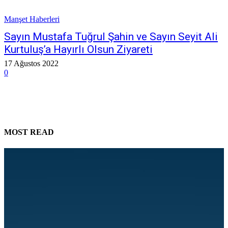
Manşet Haberleri
Sayın Mustafa Tuğrul Şahin ve Sayın Seyit Ali
Kurtuluş’a Hayırlı Olsun Ziyareti
17 Ağustos 2022
0
MOST READ
Genel Merkez İstişare Toplantımızı Gerçekleştirdik
28 Haziran 2026
Taşköprü ve Hanönü’ndeyiz
26 Haziran 2026