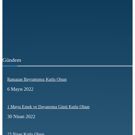
Şanlı Geçmiş, Güçlü İrade; Türkiye Kamu-Sen 34 Yaşında
24 Haziran 2026
Hakkın ve Emeğin Yanında 34 Yıl
23 Haziran 2026
Gündem
Ramazan Bayramımız Kutlu Olsun
6 Mayıs 2022
1 Mayıs Emek ve Dayanışma Günü Kutlu Olsun
30 Nisan 2022
23 Nisan Kutlu Olsun