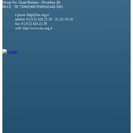
Hesap No: Ziraat Bankası - Necatibey Şb.
İBAN : TR 75000100079506565440-5001
e:posta: bilgi@tos.org.tr
telefon: 0 (312) 424 22 30 - 31-32-33-34
fax: 0 (312) 424 22 39
web: http://www.tos.org.tr