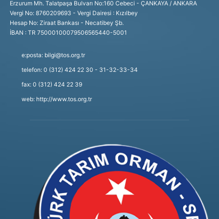
Erzurum Mh. Talatpaşa Bulvarı No:160 Cebeci - ÇANKAYA / ANKARA
Vergi No: 8760209693 - Vergi Dairesi : Kızılbey
Hesap No: Ziraat Bankası - Necatibey Şb.
İBAN : TR 75000100079506565440-5001
e:posta: bilgi@tos.org.tr
telefon: 0 (312) 424 22 30 - 31-32-33-34
fax: 0 (312) 424 22 39
web: http://www.tos.org.tr