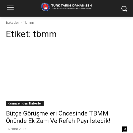
Etiketler
Tbmm
Etiket:
tbmm
Kamusen'den Haberler
Bütçe Görüşmeleri Öncesinde TBMM
Önünde Ek Zam Ve Refah Payı İstedik!
16 Ekim 2025
0