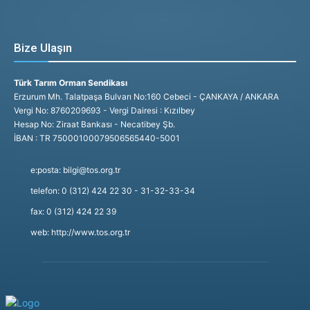
Bize Ulaşın
Türk Tarım Orman Sendikası
Erzurum Mh. Talatpaşa Bulvarı No:160 Cebeci - ÇANKAYA / ANKARA
Vergi No: 8760209693 - Vergi Dairesi : Kızılbey
Hesap No: Ziraat Bankası - Necatibey Şb.
İBAN : TR 75000100079506565440-5001
e:posta: bilgi@tos.org.tr
telefon: 0 (312) 424 22 30 - 31-32-33-34
fax: 0 (312) 424 22 39
web: http://www.tos.org.tr