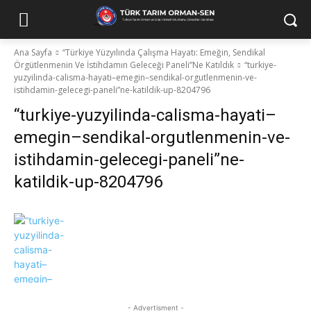
Ana Sayfa
“Türkiye Yüzyılında Çalışma Hayatı: Emeğin, Sendikal
Örgütlenmenin Ve İstihdamın Geleceği Paneli”Ne Katıldık
“turkiye-
yuzyilinda-calisma-hayati–emegin–sendikal-orgutlenmenin-ve-
istihdamin-gelecegi-paneli”ne-katildik-up-8204796
“turkiye-yuzyilinda-calisma-hayati–
emegin–sendikal-orgutlenmenin-ve-
istihdamin-gelecegi-paneli”ne-
katildik-up-8204796
- Advertisment -