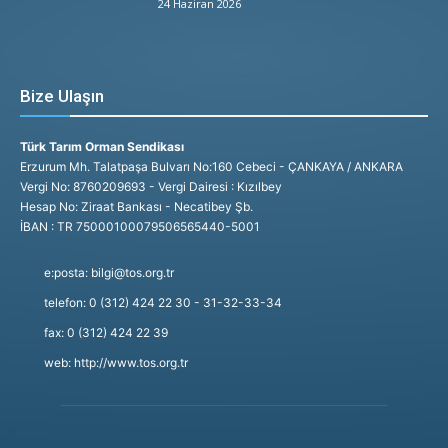
24 Haziran 2026
Bize Ulaşın
Türk Tarım Orman Sendikası
Erzurum Mh. Talatpaşa Bulvarı No:160 Cebeci - ÇANKAYA / ANKARA
Vergi No: 8760209693 - Vergi Dairesi : Kızılbey
Hesap No: Ziraat Bankası - Necatibey Şb.
İBAN : TR 75000100079506565440-5001
e:posta: bilgi@tos.org.tr
telefon: 0 (312) 424 22 30 - 31-32-33-34
fax: 0 (312) 424 22 39
web: http://www.tos.org.tr