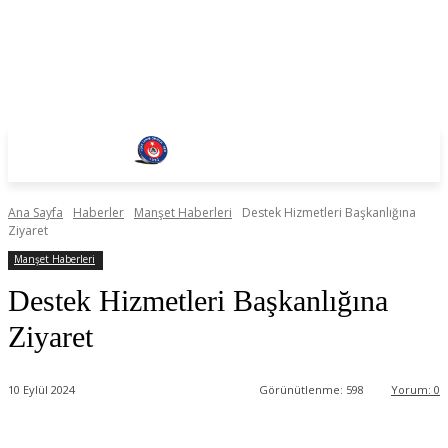
Ana Sayfa
Haberler
Manşet Haberleri
Destek Hizmetleri Başkanlığına
Ziyaret
Manşet Haberleri
Destek Hizmetleri Başkanlığına
Ziyaret
10 Eylül 2024
Görünütlenme:
598
Yorum:
0
Facebook
Twitter
WhatsApp
Linkedin