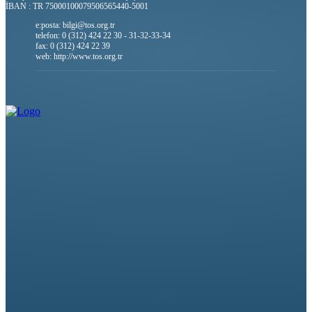
İBAN : TR 75000100079506565440-5001
e:posta: bilgi@tos.org.tr
telefon: 0 (312) 424 22 30 - 31-32-33-34
fax: 0 (312) 424 22 39
web: http://www.tos.org.tr