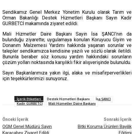
Sendikamız Genel Merkez Yönetim Kurulu olarak Tarım ve
Orman Bakanlığı Destek Hizmetleri Başkanı Sayın Kadir
GURBETCİ makamında ziyaret edildi.
Mali Hizmetler Daire Başkanı Sayın İsa ŞANCI’nın da
bulunduğu ziyarette; uygulamaya konulan Koruyucu Giyim ve
Donanım Malzemesi Yardımı hakkında yaşanan sorunlar ve
talepler sendikamızca kendisine yazılı ve sözlü olarak iletildi.
Bununla beraber söz konusu yardım hakkındaki sorunların
çözüm yolları noktasında karşılıklı fikir alışverişinde bulunuldu.
Sayın Başkanlarımıza yakın ilgi, alaka ve misafirperverlikleri
için teşekkürlerimizi sunuyoruz.
İçerik Etiketleri
Destek Hizmetleri Başkanı
İsa ŞANCI
Kadir GURBETCİ
Mali Hizmetler Daire Başkanı
Önceki İçerik
Sonraki İçerik
OGM Genel Müdürü Sayın
Bitki Koruma Ürünleri Bayilik
Karacabey Ziyaret Edildi
Eğitimi