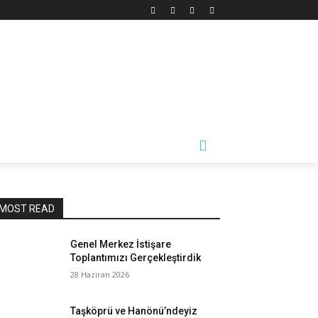
Üyelik
Bize Ulaşın
MOST READ
Genel Merkez İstişare
Toplantımızı Gerçekleştirdik
28 Haziran 2026
Taşköprü ve Hanönü’ndeyiz