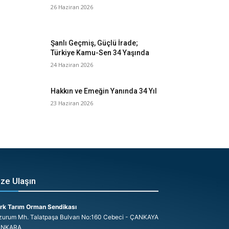
26 Haziran 2026
Şanlı Geçmiş, Güçlü İrade;
Türkiye Kamu-Sen 34 Yaşında
24 Haziran 2026
Hakkın ve Emeğin Yanında 34 Yıl
23 Haziran 2026
ize Ulaşın
rk Tarım Orman Sendikası
zurum Mh. Talatpaşa Bulvarı No:160 Cebeci - ÇANKAYA
ANKARA