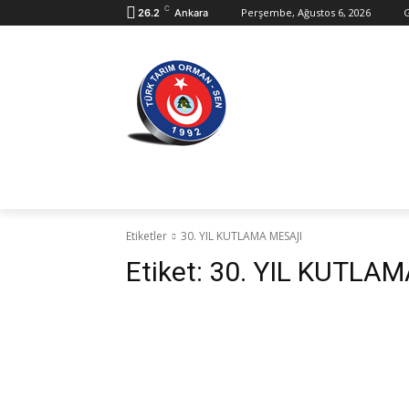
C
Perşembe, Ağustos 6, 2026
G
26.2
Ankara
Ana Sayfa
Kurumsal
Konfederasyo
Etiketler
30. YIL KUTLAMA MESAJI
Etiket:
30. YIL KUTLA