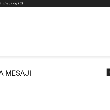
iriş Yap / Kayıt Ol
numuz
Haberler
Arşiv
Video
Hukuk
Mevzuat
MA MESAJI