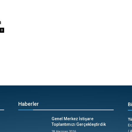
a
0
Haberler
B
Genel Merkez İstişare
Tü
Toplantımızı Gerçekleştirdik
Er
/ 
28 Haziran 2026