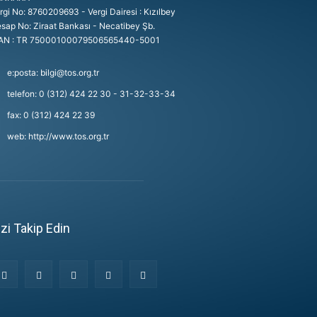
rgi No: 8760209693 - Vergi Dairesi : Kızılbey
sap No: Ziraat Bankası - Necatibey Şb.
AN : TR 75000100079506565440-5001
e:posta: bilgi@tos.org.tr
telefon: 0 (312) 424 22 30 - 31-32-33-34
fax: 0 (312) 424 22 39
web: http://www.tos.org.tr
izi Takip Edin