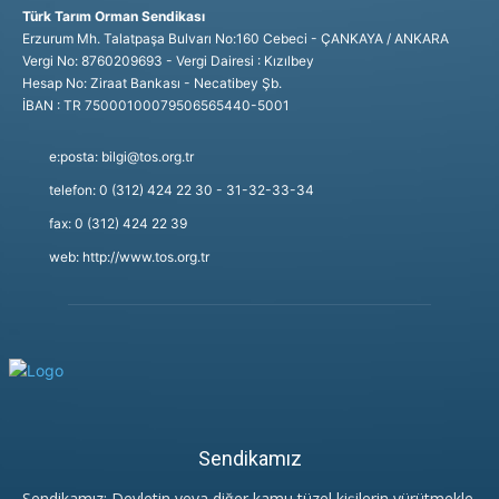
Türk Tarım Orman Sendikası
Erzurum Mh. Talatpaşa Bulvarı No:160 Cebeci - ÇANKAYA / ANKARA
Vergi No: 8760209693 - Vergi Dairesi : Kızılbey
Hesap No: Ziraat Bankası - Necatibey Şb.
İBAN : TR 75000100079506565440-5001
e:posta: bilgi@tos.org.tr
telefon: 0 (312) 424 22 30 - 31-32-33-34
fax: 0 (312) 424 22 39
web: http://www.tos.org.tr
Sendikamız
Sendikamız; Devletin veya diğer kamu tüzel kişilerin yürütmekle