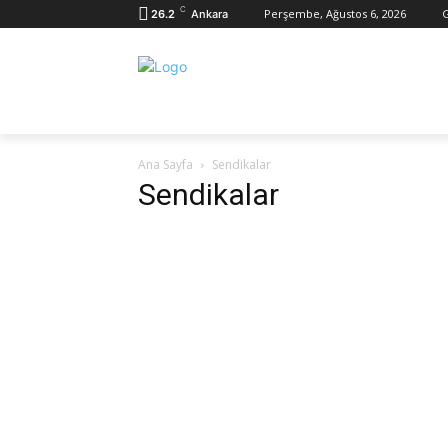
C
Perşembe, Ağustos 6, 2026
G
26.2
Ankara
Ana Sayfa
Kurumsal
Konfederasyo
Ana Sayfa
Sendikalar
Sendikalar