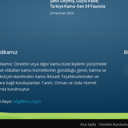
Şanlı Geçmiş, Güçlü İrade;
Türkiye Kamu-Sen 34 Yaşında
24 Haziran 2026
dikamız
B
ikamız; Devletin veya diğer kamu tüzel kişilerin yürütmekle
vli oldukları kamu hizmetlerinin görüldüğü genel, katma ve
 bütçeli idarelerden Kamu İktisadi Teşebbüslerinden ve
ara bağlı kuruluşlardan Tarım, Orman ve Gıda Hizmet
nda kurulmuştur.
 Ulaşın:
bilgi@tos.org.tr
Ana Sayfa
Yönetim Kurulum