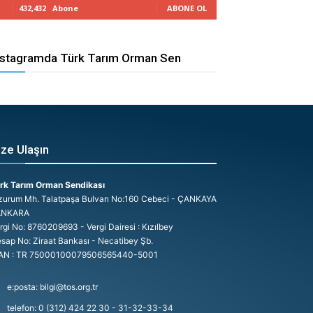
432,432
Abone
ABONE OL
nstagramda Türk Tarım Orman Sen
ize Ulaşın
rk Tarım Orman Sendikası
zurum Mh. Talatpaşa Bulvarı No:160 Cebeci - ÇANKAYA
ANKARA
rgi No: 8760209693 - Vergi Dairesi : Kızılbey
sap No: Ziraat Bankası - Necatibey Şb.
AN : TR 75000100079506565440-5001
e:posta: bilgi@tos.org.tr
telefon: 0 (312) 424 22 30 - 31-32-33-34