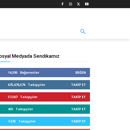
Üyelik
Bize Ulaşın
osyal Medyada Sendikamız
14,395
Beğenenler
BEĞEN
675,676,576
Takipçiler
TAKIP ET
57,567
Takipçiler
TAKIP ET
435
Takipçiler
TAKIP ET
7,675
Takipçiler
TAKIP ET