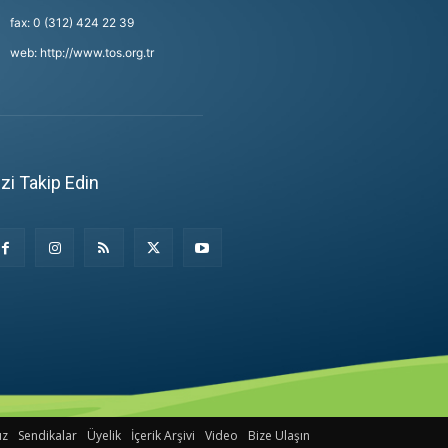
fax: 0 (312) 424 22 39
web: http://www.tos.org.tr
izi Takip Edin
uz
Sendikalar
Üyelik
İçerik Arşivi
Video
Bize Ulaşın