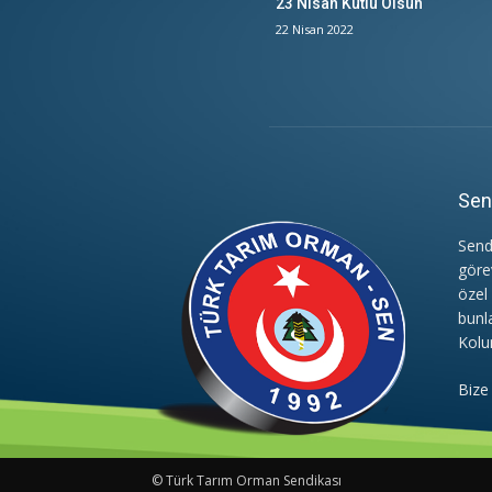
23 Nisan Kutlu Olsun
22 Nisan 2022
Sen
Send
göre
özel
bunl
Kolu
Bize
© Türk Tarım Orman Sendikası