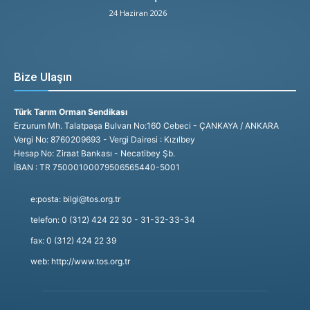
24 Haziran 2026
Bize Ulaşın
Türk Tarım Orman Sendikası
Erzurum Mh. Talatpaşa Bulvarı No:160 Cebeci - ÇANKAYA / ANKARA
Vergi No: 8760209693 - Vergi Dairesi : Kızılbey
Hesap No: Ziraat Bankası - Necatibey Şb.
İBAN : TR 75000100079506565440-5001
e:posta: bilgi@tos.org.tr
telefon: 0 (312) 424 22 30 - 31-32-33-34
fax: 0 (312) 424 22 39
web: http://www.tos.org.tr