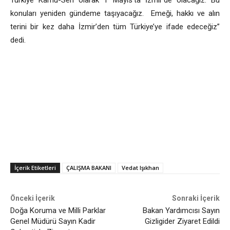
Türkiye Kamu-Sen olarak 1 Mayıs’ta İzmir’de olacağız. Bu
konuları yeniden gündeme taşıyacağız. Emeği, hakkı ve alın
terini bir kez daha İzmir’den tüm Türkiye’ye ifade edeceğiz”
dedi.
İçerik Etiketleri
ÇALIŞMA BAKANI
Vedat Işıkhan
Önceki İçerik
Sonraki İçerik
Doğa Koruma ve Milli Parklar
Bakan Yardımcısı Sayın
Genel Müdürü Sayın Kadir
Gizligider Ziyaret Edildi