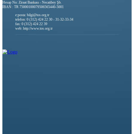
Hesap No: Ziraat Bankası - Necatibey Şb.
İBAN : TR 75000100079506565440-5001
e:posta: bilgi@tos.org.tr
telefon: 0 (312) 424 22 30 - 31-32-33-34
fax: 0 (312) 424 22 39
web: http://www.tos.org.tr