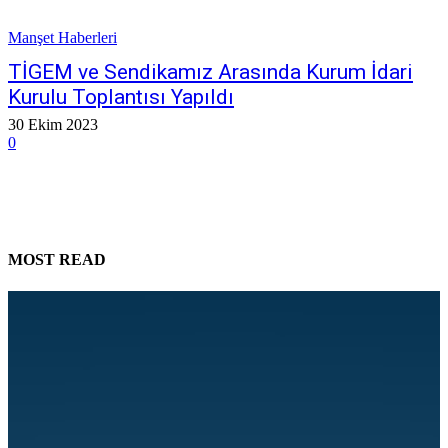
Manşet Haberleri
TİGEM ve Sendikamız Arasında Kurum İdari
Kurulu Toplantısı Yapıldı
30 Ekim 2023
0
MOST READ
Genel Merkez İstişare Toplantımızı Gerçekleştirdik
28 Haziran 2026
Taşköprü ve Hanönü’ndeyiz
26 Haziran 2026