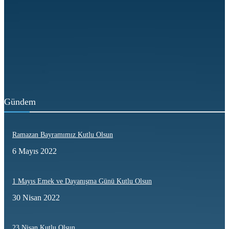
Şanlı Geçmiş, Güçlü İrade; Türkiye Kamu-Sen 34 Yaşında
24 Haziran 2026
Hakkın ve Emeğin Yanında 34 Yıl
23 Haziran 2026
Gündem
Ramazan Bayramımız Kutlu Olsun
6 Mayıs 2022
1 Mayıs Emek ve Dayanışma Günü Kutlu Olsun
30 Nisan 2022
23 Nisan Kutlu Olsun