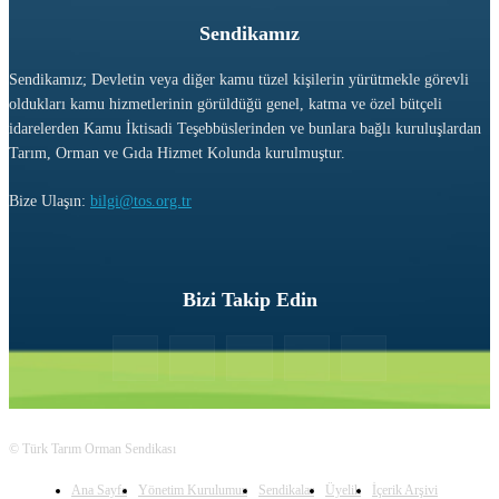
Sendikamız
Sendikamız; Devletin veya diğer kamu tüzel kişilerin yürütmekle görevli
oldukları kamu hizmetlerinin görüldüğü genel, katma ve özel bütçeli
idarelerden Kamu İktisadi Teşebbüslerinden ve bunlara bağlı kuruluşlardan
Tarım, Orman ve Gıda Hizmet Kolunda kurulmuştur.
Bize Ulaşın:
bilgi@tos.org.tr
Bizi Takip Edin
© Türk Tarım Orman Sendikası
Ana Sayfa
Yönetim Kurulumuz
Sendikalar
Üyelik
İçerik Arşivi