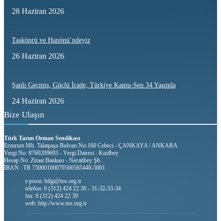
28 Haziran 2026
Taşköprü ve Hanönü’ndeyiz
26 Haziran 2026
Şanlı Geçmiş, Güçlü İrade; Türkiye Kamu-Sen 34 Yaşında
24 Haziran 2026
Bize Ulaşın
Türk Tarım Orman Sendikası
Erzurum Mh. Talatpaşa Bulvarı No:160 Cebeci - ÇANKAYA / ANKARA
Vergi No: 8760209693 - Vergi Dairesi : Kızılbey
Hesap No: Ziraat Bankası - Necatibey Şb.
İBAN : TR 75000100079506565440-5001
e:posta: bilgi@tos.org.tr
telefon: 0 (312) 424 22 30 - 31-32-33-34
fax: 0 (312) 424 22 39
web: http://www.tos.org.tr