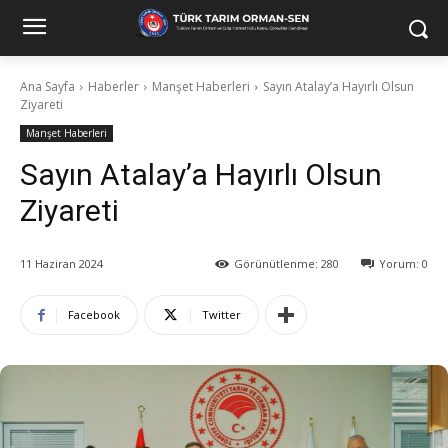
Ana Sayfa
Haberler
Manşet Haberleri
Sayın Atalay’a Hayırlı Olsun
Ziyareti
Manşet Haberleri
Sayın Atalay’a Hayırlı Olsun
Ziyareti
11 Haziran 2024
Görünütlenme:
280
Yorum:
0
Facebook
Twitter