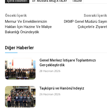
İçerik Etiketleri
Dr. Mustafa Altuğ ATALAY
TAGEM
Önceki İçerik
Sonraki İçerik
Memur Ve Emeklilerimizin
DKMP Genel Müdürü Sayın
Hakları İçin Hazine Ve Maliye
Çokçetin’e Ziyaret
Bakanlığı Önündeydik
Diğer Haberler
Genel Merkez İstişare Toplantımızı
Gerçekleştirdik
28 Haziran 2026
Taşköprü ve Hanönü’ndeyiz
26 Haziran 2026