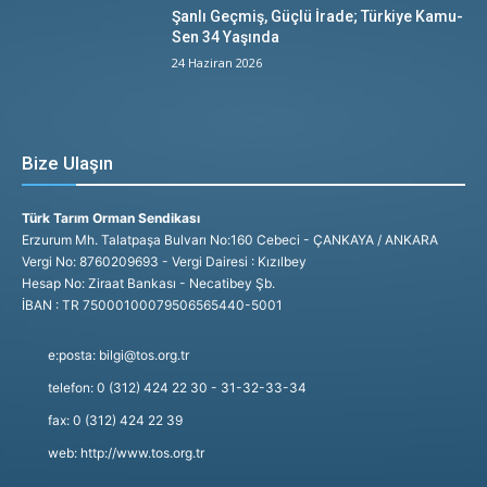
Şanlı Geçmiş, Güçlü İrade; Türkiye Kamu-
Sen 34 Yaşında
24 Haziran 2026
Bize Ulaşın
Türk Tarım Orman Sendikası
Erzurum Mh. Talatpaşa Bulvarı No:160 Cebeci - ÇANKAYA / ANKARA
Vergi No: 8760209693 - Vergi Dairesi : Kızılbey
Hesap No: Ziraat Bankası - Necatibey Şb.
İBAN : TR 75000100079506565440-5001
e:posta: bilgi@tos.org.tr
telefon: 0 (312) 424 22 30 - 31-32-33-34
fax: 0 (312) 424 22 39
web: http://www.tos.org.tr