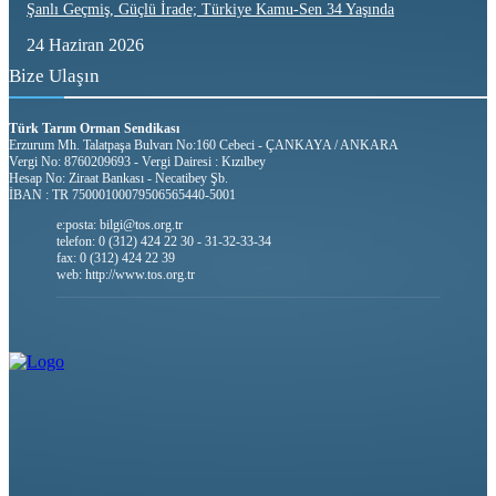
Şanlı Geçmiş, Güçlü İrade; Türkiye Kamu-Sen 34 Yaşında
24 Haziran 2026
Bize Ulaşın
Türk Tarım Orman Sendikası
Erzurum Mh. Talatpaşa Bulvarı No:160 Cebeci - ÇANKAYA / ANKARA
Vergi No: 8760209693 - Vergi Dairesi : Kızılbey
Hesap No: Ziraat Bankası - Necatibey Şb.
İBAN : TR 75000100079506565440-5001
e:posta: bilgi@tos.org.tr
telefon: 0 (312) 424 22 30 - 31-32-33-34
fax: 0 (312) 424 22 39
web: http://www.tos.org.tr