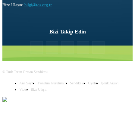
Bize Ulaşın:
bilgi@tos.org.tr
Bizi Takip Edin
© Türk Tarım Orman Sendikası
Ana Sayfa
Yönetim Kurulumuz
Sendikalar
Üyelik
İçerik Arşivi
Video
Bize Ulaşın