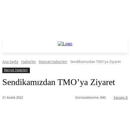
Ana Sayfa
Haberler
Manşet Haberleri
Sendikamızdan TMO’ya Ziyaret
Manşet Haberleri
Sendikamızdan TMO’ya Ziyaret
21 Aralık 2022
Görünütlenme:
845
Yorum:
0
Facebook
Twitter
WhatsApp
Linkedin