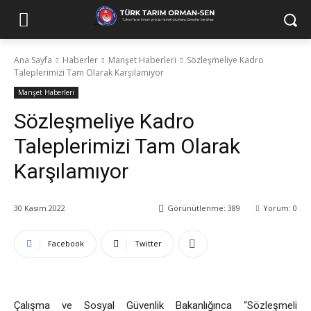
Ana Sayfa
Haberler
Manşet Haberleri
Sözleşmeliye Kadro
Taleplerimizi Tam Olarak Karşılamıyor
Manşet Haberleri
Sözleşmeliye Kadro
Taleplerimizi Tam Olarak
Karşılamıyor
30 Kasım 2022
Görünütlenme:
389
Yorum:
0
Facebook
Twitter
Çalışma ve Sosyal Güvenlik Bakanlığınca “Sözleşmeli