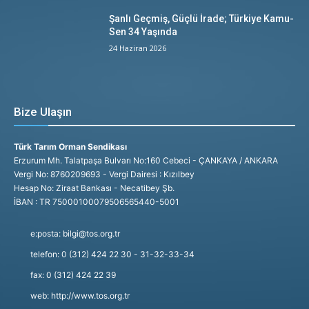
Şanlı Geçmiş, Güçlü İrade; Türkiye Kamu-
Sen 34 Yaşında
24 Haziran 2026
Bize Ulaşın
Türk Tarım Orman Sendikası
Erzurum Mh. Talatpaşa Bulvarı No:160 Cebeci - ÇANKAYA / ANKARA
Vergi No: 8760209693 - Vergi Dairesi : Kızılbey
Hesap No: Ziraat Bankası - Necatibey Şb.
İBAN : TR 75000100079506565440-5001
e:posta: bilgi@tos.org.tr
telefon: 0 (312) 424 22 30 - 31-32-33-34
fax: 0 (312) 424 22 39
web: http://www.tos.org.tr