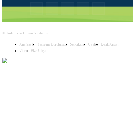
© Türk Tarım Orman Sendikası
Ana Sayfa
Yönetim Kurulumuz
Sendikalar
Üyelik
İçerik Arşivi
Video
Bize Ulaşın