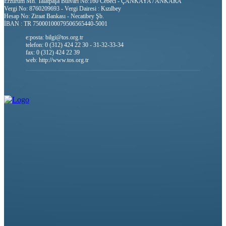
Erzurum Mh. Talatpaşa Bulvarı No:160 Cebeci - ÇANKAYA / ANKARA
Vergi No: 8760209693 - Vergi Dairesi : Kızılbey
Hesap No: Ziraat Bankası - Necatibey Şb.
İBAN : TR 75000100079506565440-5001
e:posta: bilgi@tos.org.tr
telefon: 0 (312) 424 22 30 - 31-32-33-34
fax: 0 (312) 424 22 39
web: http://www.tos.org.tr