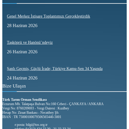
Genel Merkez İstişare Toplantımızı Gerçekleştirdik
28 Haziran 2026
Taşköprü ve Hanönü’ndeyiz
26 Haziran 2026
Şanlı Geçmiş, Güçlü İrade; Türkiye Kamu-Sen 34 Yaşında
24 Haziran 2026
Bize Ulaşın
Türk Tarım Orman Sendikası
Erzurum Mh. Talatpaşa Bulvarı No:160 Cebeci - ÇANKAYA / ANKARA
Vergi No: 8760209693 - Vergi Dairesi : Kızılbey
Hesap No: Ziraat Bankası - Necatibey Şb.
İBAN : TR 75000100079506565440-5001
e:posta: bilgi@tos.org.tr