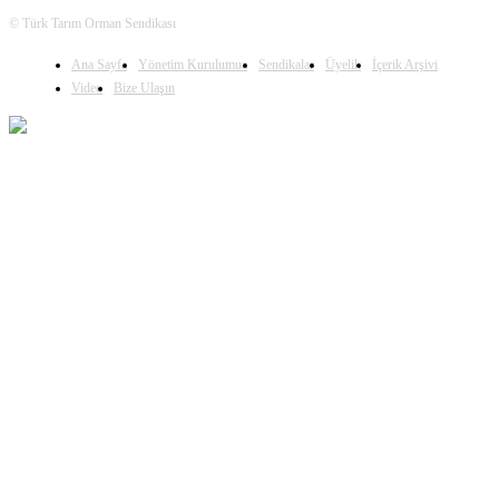
© Türk Tarım Orman Sendikası
Ana Sayfa
Yönetim Kurulumuz
Sendikalar
Üyelik
İçerik Arşivi
Video
Bize Ulaşın