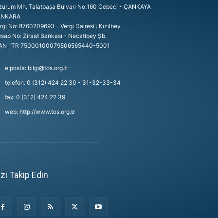
zurum Mh. Talatpaşa Bulvarı No:160 Cebeci - ÇANKAYA
ANKARA
rgi No: 8760209693 - Vergi Dairesi : Kızılbey
sap No: Ziraat Bankası - Necatibey Şb.
AN : TR 75000100079506565440-5001
e:posta: bilgi@tos.org.tr
telefon: 0 (312) 424 22 30 - 31-32-33-34
fax: 0 (312) 424 22 39
web: http://www.tos.org.tr
izi Takip Edin