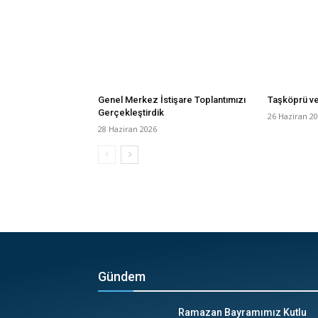
Genel Merkez İstişare Toplantımızı
Taşköprü v
Gerçekleştirdik
26 Haziran 2
28 Haziran 2026
Gündem
Ramazan Bayramımız Kutlu