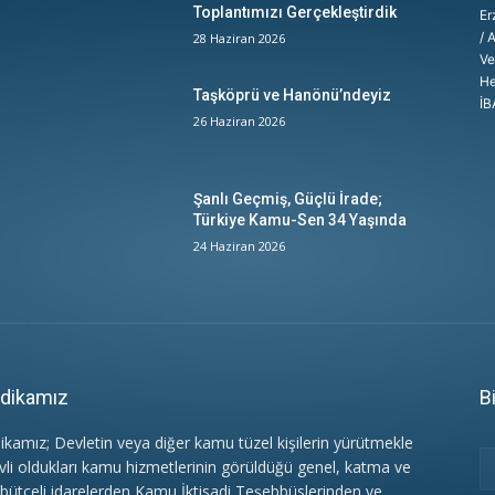
Toplantımızı Gerçekleştirdik
Er
/ 
28 Haziran 2026
Ve
He
Taşköprü ve Hanönü’ndeyiz
İB
26 Haziran 2026
Şanlı Geçmiş, Güçlü İrade;
Türkiye Kamu-Sen 34 Yaşında
24 Haziran 2026
dikamız
B
ikamız; Devletin veya diğer kamu tüzel kişilerin yürütmekle
vli oldukları kamu hizmetlerinin görüldüğü genel, katma ve
 bütçeli idarelerden Kamu İktisadi Teşebbüslerinden ve