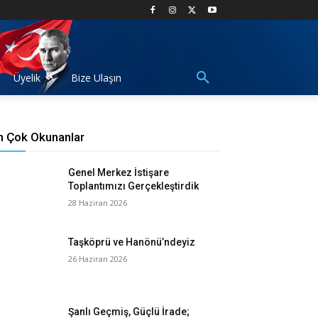
Üyelik
Bize Ulaşın
n Çok Okunanlar
Genel Merkez İstişare
Toplantımızı Gerçekleştirdik
28 Haziran 2026
Taşköprü ve Hanönü’ndeyiz
26 Haziran 2026
Şanlı Geçmiş, Güçlü İrade;