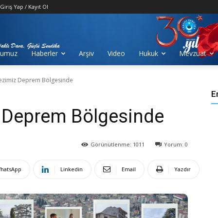
Giriş Yap / Kayıt Ol
numuz
Haberler
Arşiv
Video
Hukuk
Mevzuat
ezimiz Deprem Bölgesinde
E
 Deprem Bölgesinde
Görünütlenme:
1011
Yorum:
0
hatsApp
Linkedin
Email
Yazdır