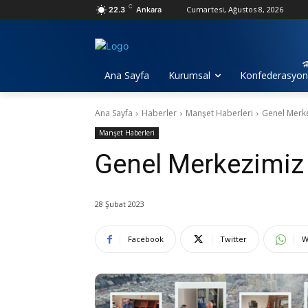
C
Cumartesi, Ağustos 8, 2026
22.3
Ankara
Ana Sayfa
Kurumsal
Konfederasyo
Ana Sayfa
Haberler
Manşet Haberleri
Genel Merk
Manşet Haberleri
Genel Merkezimiz
28 Şubat 2023
Facebook
Twitter
W