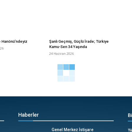
e Hanönü’ndeyiz
Şanlı Geçmiş, Güçlü İrade; Türkiye
Kamu-Sen 34 Yaşında
026
24 Haziran 2026
Haberler
B
Genel Merkez İstişare
Tü